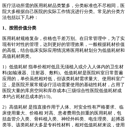
医疗活动所需的医用耗材品类繁多，分类标准也不尽相同，医
院大多根据自己医院的实际工作情况进行分类。常见的分类方
法包括以下几种：
1、按照价值分类
医用耗材规格复杂，价格也千差万别。在日常管理中，为了实
现有针对性的管理，达到更好的管理效果，一般根据耗材价值
的高低，结合临床实际应用情况将医用耗材划分为低值耗材和
高值耗材两类。
1）低值耗材 指单价相对低且无须植入或介入人体内的卫生材
料(如输液器、注射器、敷料)。低值耗材是医院科室日常普遍
应用的，单价虽然相对低，但该类耗材需求量大、使用科室广
泛，是医院开展常规诊疗活动需要使用的基础性耗材，占用了
医院大量的库房空间和库存成本(三级综合性医院低值耗材成
本约占耗材总成本的1/3)。
2）高值耗材 是指直接作用于人体、对安全性有严格要求、临
床使用量大、价格相 对高、患者费用负担重的医用耗材，包
括血管介入类、骨科植入类、神经外科类、电生理类、起搏器
类等。该类耗材大多是专科性材料，相对低值耗材来说，使用